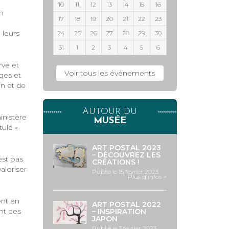
10
11
12
13
14
15
16
n
17
18
19
20
21
22
23
 leurs
24
25
26
27
28
29
30
31
1
2
3
4
5
6
rve et
Voir tous les événements
ges et
on et de
AUTOUR DU
inistère
MUSÉE
itulé
«
ART POSTAL 2023
– DÉCOUVREZ LES
est pas
CRÉATIONS !
aloriser
Publié le 15 février 2023
Plus d'infos >
ent en
ART POSTAL 2022
ont des
– INSPIRATION
JAPON
Publié le 3 février 2023