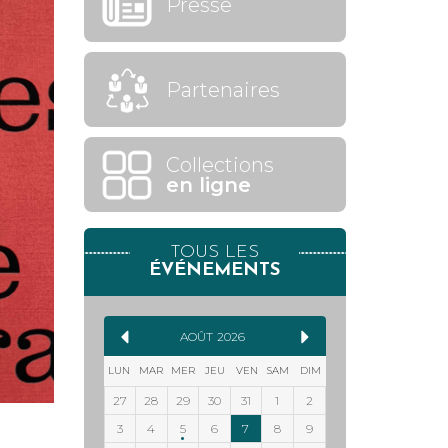
Presse
Partenaires
Collections
en ligne
TOUS LES
ÉVÉNEMENTS
AOÛT
2026
LUN
MAR
MER
JEU
VEN
SAM
DIM
27
28
29
30
31
1
2
3
4
5
6
7
8
9