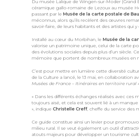
Du musée Lalique de Wingen-sur-Moder (Grand E
céramique gallo-romaine de Lezoux au musée Hec
passant par le
Musée de la carte postale de Ba
méconnus, alors qu’ils recèlent des œuvres remarqu
savoir-faire, de leurs habitants et des artistes qui y
Installé au cœur du Morbihan, le
Musée de la car
valorise un patrimoine unique, celui de la carte p
des évolutions sociales depuis plus d’un siècle. Ce 
mémoire que portent de nombreux musées en mil
C’est pour mettre en lumière cette diversité cultu
de la Culture a lancé, le 13 mai, en collaboration
Musées de France – Itinéraires en territoire rural 
« Dans les différents échanges réalisés avec ces m
toujours aisé, et cela est souvent lié à un manque d
», indique
Christelle Creff
, cheffe du service des
Ce guide constitue ainsi un levier pour promouv
milieu rural. Il se veut également un outil d’attract
atouts majeurs pour développer un tourisme culture