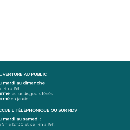
LE VISUEL DE L’EXP
2026 DÉVOILÉ !
Publié le 19 décembre 202
Plus
UVERTURE AU PUBLIC
u mardi au dimanche
e 14h à 18h
ermé
les lundis, jours fériés
ermé
en janvier
CCUEIL TÉLÉPHONIQUE OU SUR RDV
u mardi au samedi :
 9h à 12h30 et de 14h à 18h.