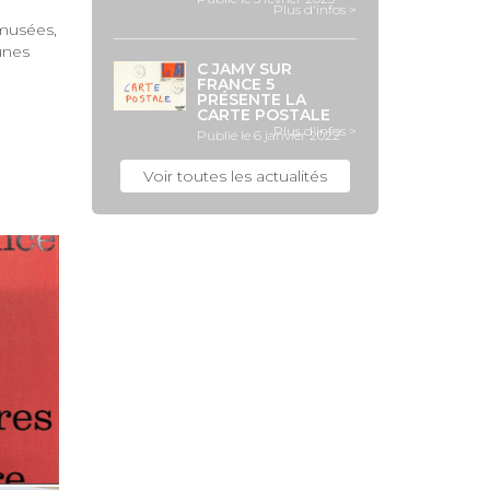
Plus d'infos >
 musées,
unes
C JAMY SUR
FRANCE 5
PRÉSENTE LA
CARTE POSTALE
Plus d'infos >
Publié le 6 janvier 2022
Voir toutes les actualités