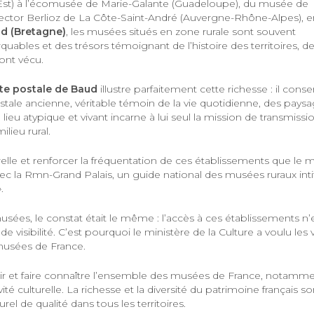
st) à l’écomusée de Marie-Galante (Guadeloupe), du musée de
tor Berlioz de La Côte-Saint-André (Auvergne-Rhône-Alpes), e
ud (Bretagne)
, les musées situés en zone rurale sont souvent
ables et des trésors témoignant de l’histoire des territoires, de
 ont vécu.
te postale de Baud
illustre parfaitement cette richesse : il conse
ostale ancienne, véritable témoin de la vie quotidienne, des paysa
lieu atypique et vivant incarne à lui seul la mission de transmissi
ieu rural.
relle et renforcer la fréquentation de ces établissements que le m
 avec la Rmn-Grand Palais, un guide national des musées ruraux int
»
.
usées, le constat était le même : l’accès à ces établissements n’
e visibilité. C’est pourquoi le ministère de la Culture a voulu les v
 musées de France.
oir et faire connaître l’ensemble des musées de France, notamm
ivité culturelle. La richesse et la diversité du patrimoine français s
l de qualité dans tous les territoires.