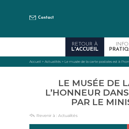
Contact
RETOUR À
INFO
L'ACCUEIL
PRATIQ
Accueil
>
Actualités
>
Le musée de la carte postales est à l’ho
LE MUSÉE DE L
L’HONNEUR DANS
PAR LE MIN
Revenir à :
Actualités