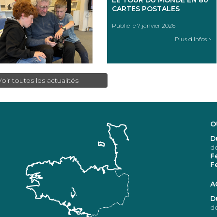
LE TOUR DU MONDE EN 80
CARTES POSTALES
Publié le 7 janvier 2026
Plus d'infos >
Voir toutes les actualités
O
D
d
F
F
A
D
de