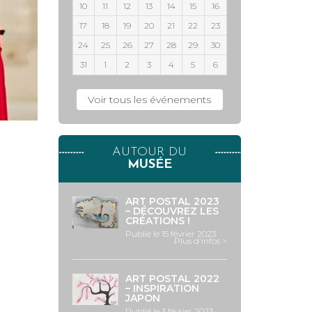
10
11
12
13
14
15
16
17
18
19
20
21
22
23
24
25
26
27
28
29
30
31
1
2
3
4
5
6
Voir tous les événements
AUTOUR DU
MUSÉE
ART POSTAL 2023
– DÉCOUVREZ LES
CRÉATIONS !
Publié le 15 février 2023
Plus d'infos >
ART POSTAL 2022
– INSPIRATION
JAPON
Publié le 3 février 2023