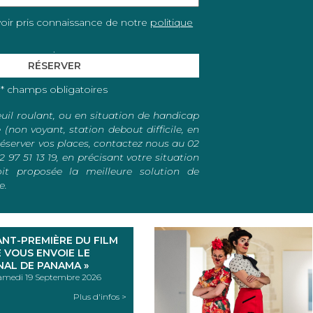
oir pris connaissance de notre
politique
.
* champs obligatoires
uil roulant, ou en situation de handicap
non voyant, station debout difficile, en
 réserver vos places, contactez nous au 02
2 97 51 13 19, en précisant votre situation
it proposée la meilleure solution de
e.
ANT-PREMIÈRE DU FILM
E VOUS ENVOIE LE
NAL DE PANAMA »
samedi 19 Septembre 2026
Plus d'infos >