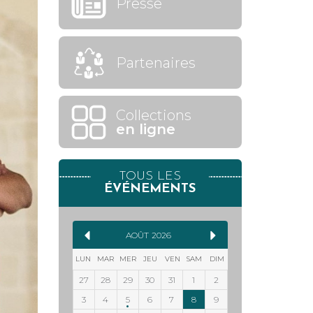
Presse
Partenaires
Collections
en ligne
TOUS LES
ÉVÉNEMENTS
AOÛT
2026
LUN
MAR
MER
JEU
VEN
SAM
DIM
27
28
29
30
31
1
2
3
4
5
6
7
8
9