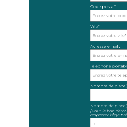
Code postal* :
Ville* :
Adresse email :
Téléphone portabl
Nombre de place(s)
Nombre de place(s)
(Pour le bon déro
respecter l'âge pré