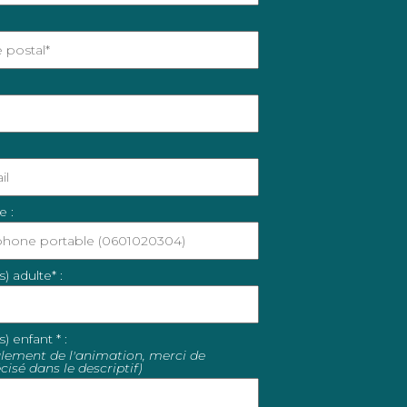
e :
 adulte* :
 enfant * :
ulement de l'animation, merci de
cisé dans le descriptif)