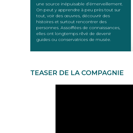
une source inépuisable d’émerveillement.
On peut y apprendre à peu près tout sur
tout, voir des œuvres, découvrir des
histoires et surtout rencontrer des
personnes. Assoiffées de connaissances,
elles ont longtemps rêvé de devenir
guides ou conservatrices de musée.
TEASER DE LA COMPAGNIE