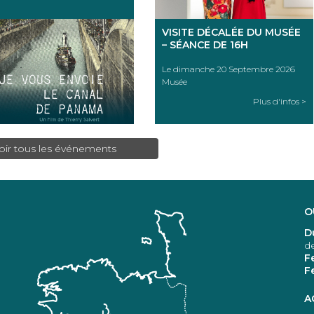
VISITE DÉCALÉE DU MUSÉE
– SÉANCE DE 16H
Le dimanche 20 Septembre 2026
Musée
Plus d'infos >
oir tous les événements
O
D
d
F
F
A