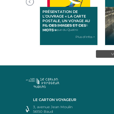
PRÉSENTATION DE
L’OUVRAGE « LA CARTE
POSTALE, UN VOYAGE AU
FIL DES IMAGES ET DES
Le vendredi 18 Septembre 2026
MOTS »
Médiathèque du Quatro
Plus d'infos >
V
LE CARTON VOYAGEUR
3, avenue Jean Moulin
56150 Baud