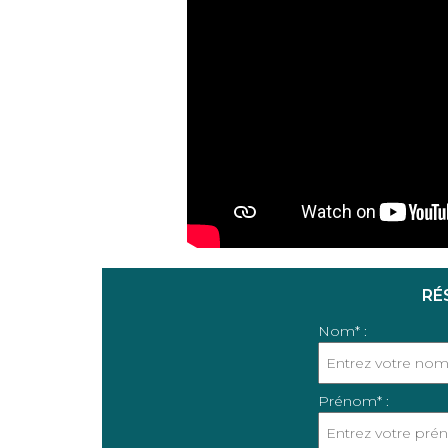
RÉ
Nom* :
Prénom* :