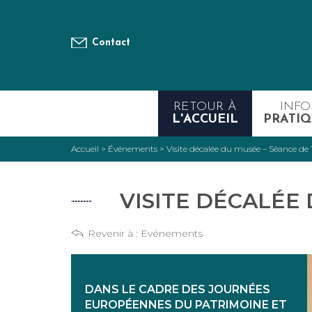
Contact
RETOUR À
INFO
L'ACCUEIL
PRATIQ
Accueil
>
Événements
>
Visite décalée du musée – Séance de 
VISITE DÉCALÉE 
Revenir à :
Evénements
DANS LE CADRE DES JOURNÉES
EUROPÉENNES DU PATRIMOINE ET