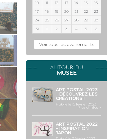
10
11
12
13
14
15
16
17
18
19
20
21
22
23
24
25
26
27
28
29
30
31
1
2
3
4
5
6
Voir tous les événements
AUTOUR DU
MUSÉE
ART POSTAL 2023
– DÉCOUVREZ LES
CRÉATIONS !
Publié le 15 février 2023
Plus d'infos >
ART POSTAL 2022
– INSPIRATION
JAPON
Publié le 3 février 2023