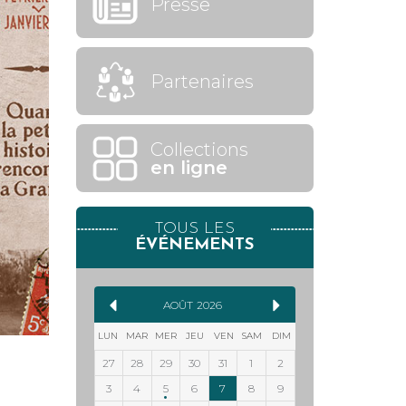
Presse
Partenaires
Collections
en ligne
TOUS LES
ÉVÉNEMENTS
AOÛT
2026
LUN
MAR
MER
JEU
VEN
SAM
DIM
27
28
29
30
31
1
2
3
4
5
6
7
8
9