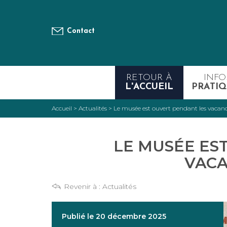
Contact
RETOUR À
INFO
L'ACCUEIL
PRATIQ
Accueil
>
Actualités
>
Le musée est ouvert pendant les vacanc
LE MUSÉE ES
VACA
Revenir à :
Actualités
Publié le 20 décembre 2025