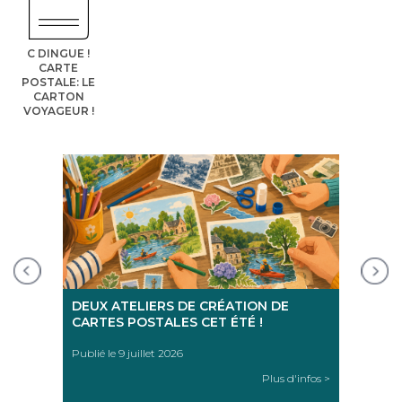
C DINGUE !
CARTE
POSTALE: LE
CARTON
VOYAGEUR !
AU
REN
RO-
POU
Publi
nfos >
DEUX ATELIERS DE CRÉATION DE
CARTES POSTALES CET ÉTÉ !
Publié le 9 juillet 2026
Plus d'infos >